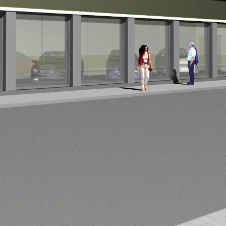





