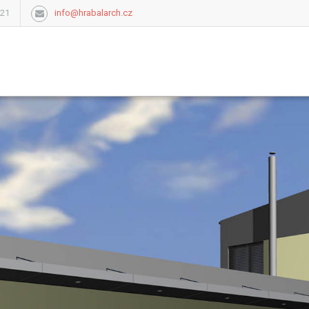
921
info@hrabalarch.cz