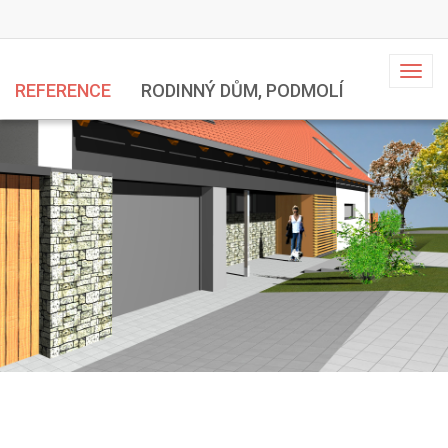
Toggl
REFERENCE
RODINNÝ DŮM, PODMOLÍ
naviga