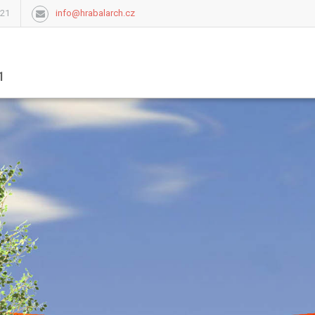
921
info@hrabalarch.cz
1