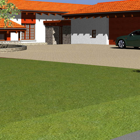





